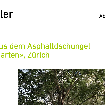
ler
Ab
aus dem Asphaltdschungel
rten», Zürich