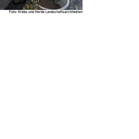
Foto: Krebs und Herde Landschaftsarchitekten