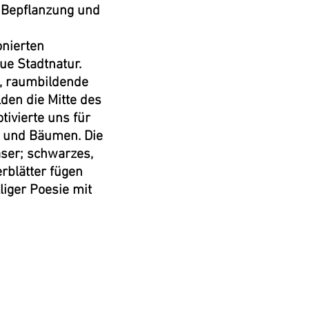
r Bepflanzung und
onierten
ue Stadtnatur.
n, raumbildende
lden die Mitte des
ivierte uns für
n und Bäumen. Die
äser; schwarzes,
rblätter fügen
liger Poesie mit