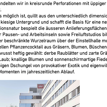
delten wir in kreisrunde Perforationen mit üppige
t.
s möglich ist, quillt aus den unterschiedlich dimensi
 kiesige Untergrund und schafft die Basis für eine ne
onsnatur bespielt die äusseren Anlieferungsfläche
r Pausen- und Arbeitsinseln sowie Freiluftstudios bi
r beschränkte Wurzelraum über der Einstellhalle mot
llen Pflanzencocktail aus Gräsern, Blumen, Büsche
wusst heftig gewählt: derbe Raublätter und zarte Gr
Laub; knallige Blumen und sonnenschirmartige Fiede
igen Dschungel von provokativer Exotik und eigenwil
omenten im jahreszeitlichen Ablauf.