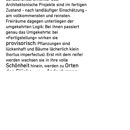
Architektonische Projekte sind im fertigen
Zustand - nach landläufiger Einschätzung -
am vollkommensten und reinsten.
Freiräume dagegen unterliegen der
umgekehrten Logik: Bei ihnen passiert
genau das Umgekehrte: bei
«Fertigstellung» wirken sie
provisorisch
: Pflanzungen sind
lückenhaft und Bäume lächerlich klein
(hortus imperfectus). Erst mit dem reifer
werden wachsen sie in ihre volle
Schönheit
Orten
hinein, werden zu
des Glücks
Andeutungen
und zu
von Paradiesen auf Erden
.
«Das Echte, das Beste liegt immer vor
uns... Wir Gärtner leben irgendwie in der
Zukunft
Rosen blühen
; wenn unsere
,
denken wir schon daran, dass sie im
kommenden Jahr noch schöner blühen
werden. Und so nach zehn Jahren wird aus
diesem Tannenbäumchen ein richtiger
Baum – wenn nur schon die zehn Jahre